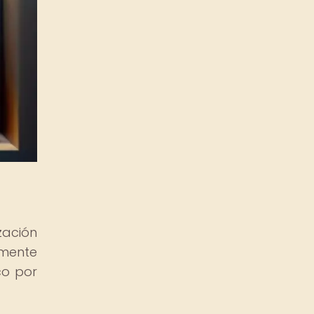
zación
amente
co por