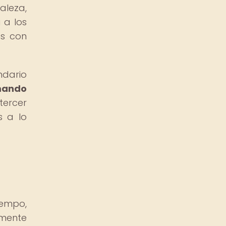
aleza,
 a los
os con
ndario
mando
tercer
s a lo
iempo,
amente