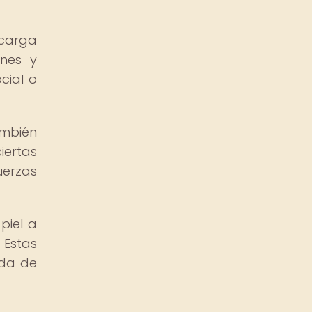
 carga
ones y
cial o
ambién
iertas
uerzas
piel a
 Estas
ida de