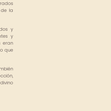
erados
 de la
ndos y
ntes y
s eran
lo que
ambién
cción,
divino