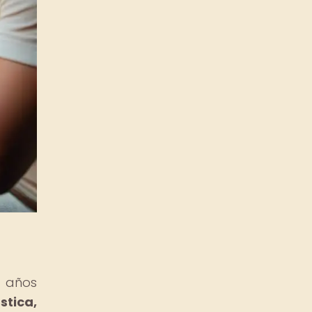
e años
stica,