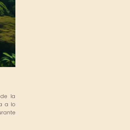
 de la
a a lo
urante