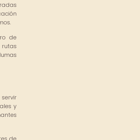
radas
cación
mos.
tro de
 rutas
plumas
servir
ales y
nantes
res de