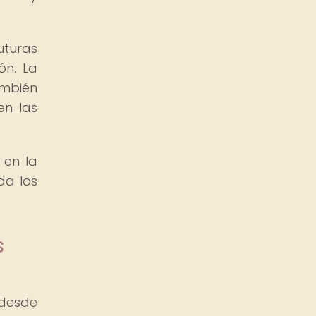
uturas
ón. La
ambién
en las
 en la
da los
s
 desde