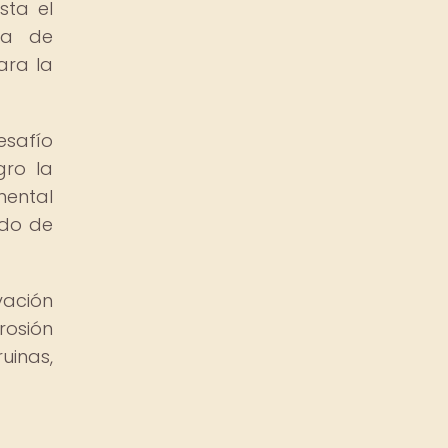
sta el
ta de
ara la
esafío
gro la
mental
ado de
vación
rosión
uinas,