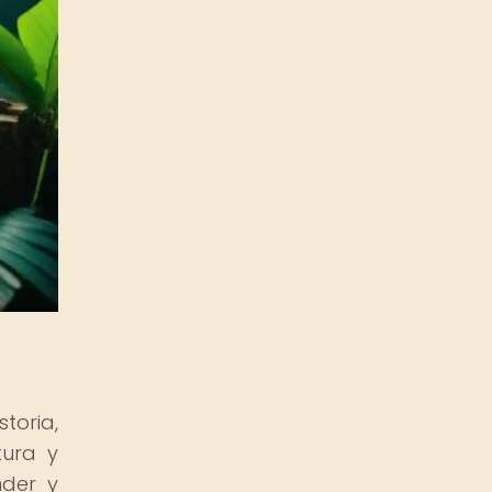
toria,
tura y
nder y