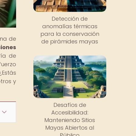
Detección de
anomalías térmicas
para la conservación
una de
de pirámides mayas
iones
ría de
fuerzo
¿Estás
tros y
Desafíos de
Accesibilidad:
Manteniendo Sitios
Mayas Abiertos al
Público