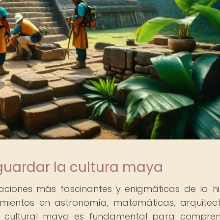
guardar la cultura maya
aciones más fascinantes y enigmáticas de la his
ientos en astronomía, matemáticas, arquitec
ia cultural maya es fundamental para compre