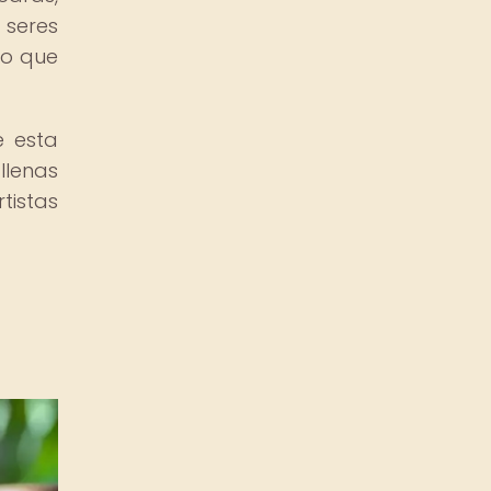
 seres
no que
e esta
llenas
tistas