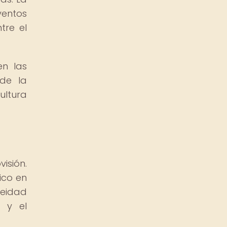
ventos
tre el
en las
 de la
ultura
isión.
ico en
deidad
d y el