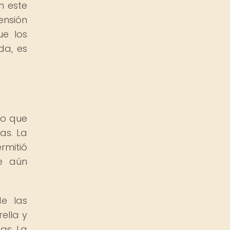
n este
ensión
ue los
da, es
no que
as. La
rmitió
ue aún
e las
ella y
as. La