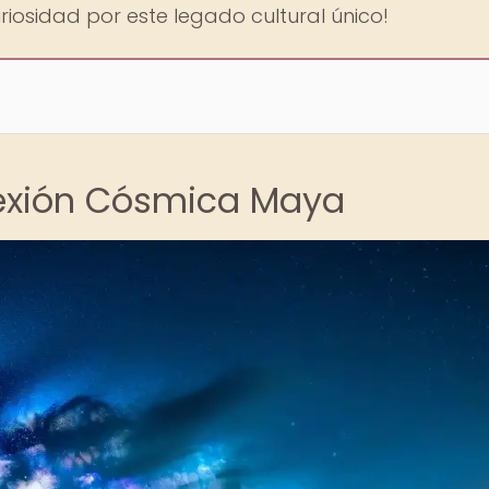
riosidad por este legado cultural único!
nexión Cósmica Maya