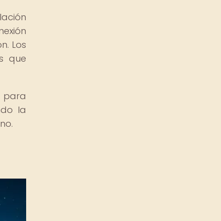
lación
nexión
n. Los
es que
 para
ndo la
no.