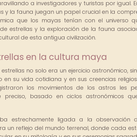
avillando a investigadores y turistas por igual. E
las y la fauna juegan un papel crucial en la compr
smica que los mayas tenían con el universo q
e estrellas y la exploración de la fauna asocia
ultural de esta antigua civilización.
rellas en la cultura maya
estrellas no solo era un ejercicio astronómico, si
 en su vida cotidiana y en sus creencias religios
istraron los movimientos de los astros les pe
te preciso, basado en ciclos astronómicos q
ba estrechamente ligada a la observación d
o era un reflejo del mundo terrenal, donde cada estr
icular en su mitología y en sus ceremonias sagrad