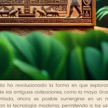
da ha revolucionado la forma en que explor
e las antiguas civilizaciones, como la maya. Gra
entada, ahora es posible sumergirse en un 
on la tecnología moderna, permitiendo a los us