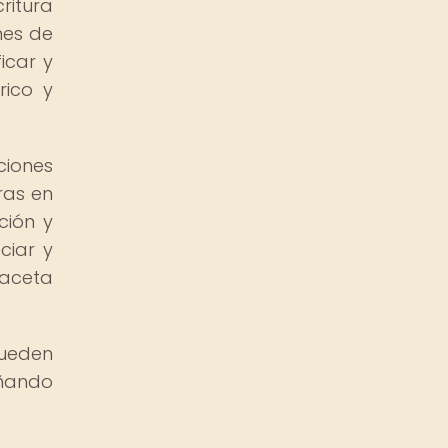
ritura
nes de
icar y
rico y
ciones
ras en
ción y
ciar y
faceta
pueden
añando