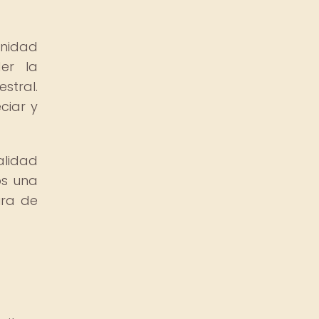
unidad
der la
stral.
ciar y
alidad
os una
ura de