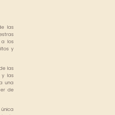
de las
estras
 a los
ltos y
de las
 y las
da una
der de
 única