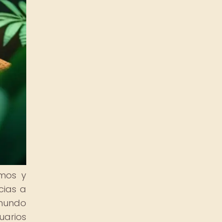
amos y
cias a
mundo
uarios