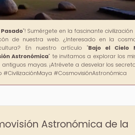
l Pasado
"! Sumérgete en la fascinante civilizació
ón de nuestra web. ¿Interesado en la cosmo
ltura? En nuestro artículo "
Bajo el Cielo 
sión Astronómica
" te invitamos a explorar los mi
os antiguos mayas. ¡Atrévete a desvelar los secret
ado #CivilizaciónMaya #CosmovisiónAstronómica
movisión Astronómica de la