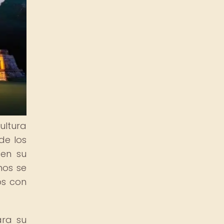
ultura
de los
 en su
mos se
os con
ara su