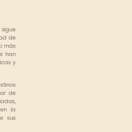
 sigue
dad de
ho más
as han
icas y
stinos
rar de
iadas,
 en la
de sus