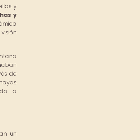
llas y
chas y
ómica
visión
entana
onaban
vés de
mayas
ndo a
ían un