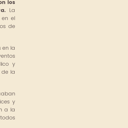
on los
a.
La
 en el
dos de
 en la
ventos
lico y
 de la
icaban
ices y
n a la
 todos