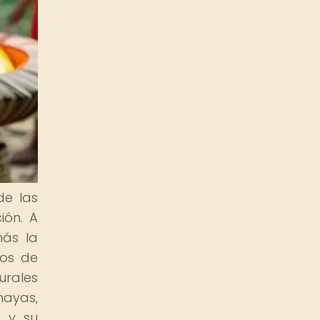
de las
ión. A
más la
los de
urales
mayas,
o y su