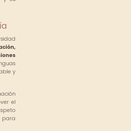
ía
rsidad
ación,
siones
enguas
able y
nación
ver el
espeto
s para