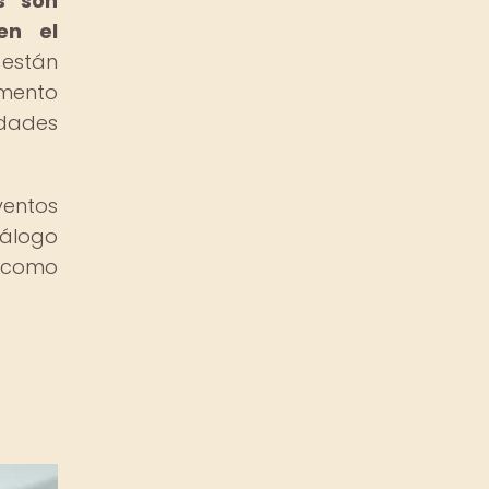
s son
en el
están
emento
idades
ventos
iálogo
a como