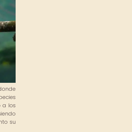
 donde
pecies
 a los
siendo
nto su