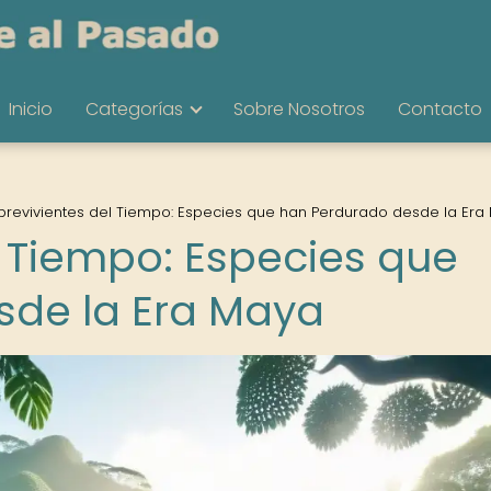
Inicio
Categorías
Sobre Nosotros
Contacto
brevivientes del Tiempo: Especies que han Perdurado desde la Era
l Tiempo: Especies que
sde la Era Maya