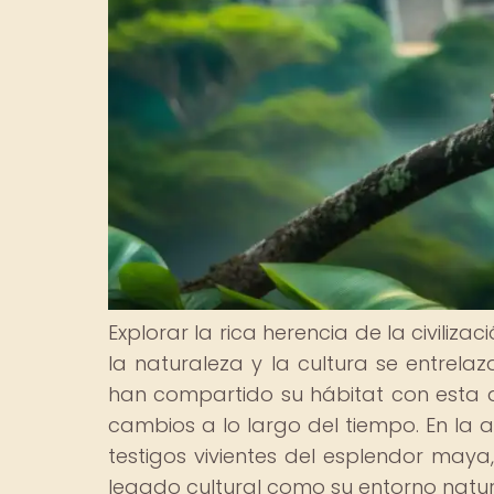
Explorar la rica herencia de la civil
la naturaleza y la cultura se entrela
han compartido su hábitat con esta an
cambios a lo largo del tiempo. En la 
testigos vivientes del esplendor may
legado cultural como su entorno natur