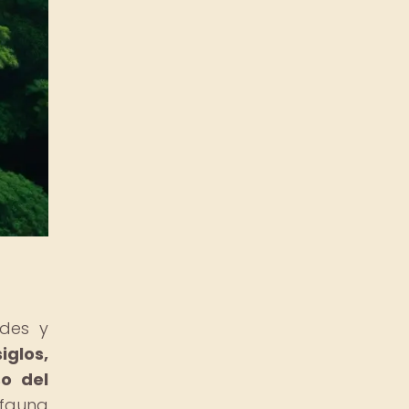
ides y
iglos,
so del
 fauna