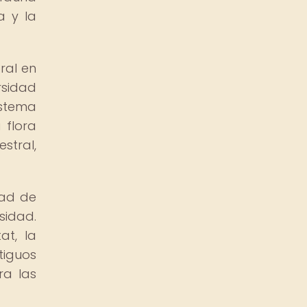
a y la
ral en
rsidad
istema
 flora
stral,
dad de
sidad.
at, la
tiguos
ra las