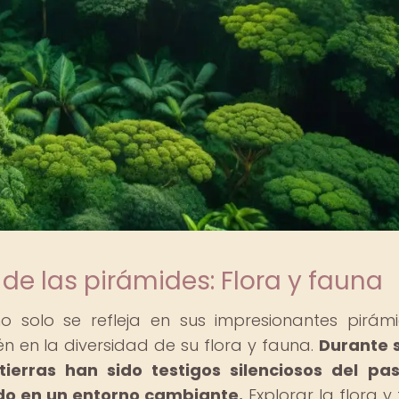
de las pirámides: Flora y fauna
no solo se refleja en sus impresionantes pirám
n en la diversidad de su flora y fauna.
Durante s
ierras han sido testigos silenciosos del pa
do en un entorno cambiante.
Explorar la flora y