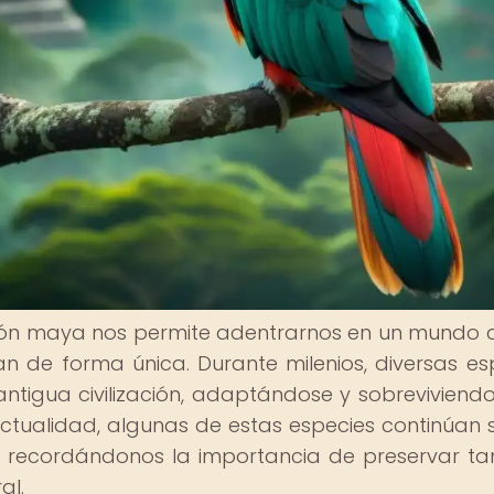
ización maya nos permite adentrarnos en un mundo
zan de forma única. Durante milenios, diversas es
tigua civilización, adaptándose y sobreviviendo
actualidad, algunas de estas especies continúan 
a, recordándonos la importancia de preservar ta
al.