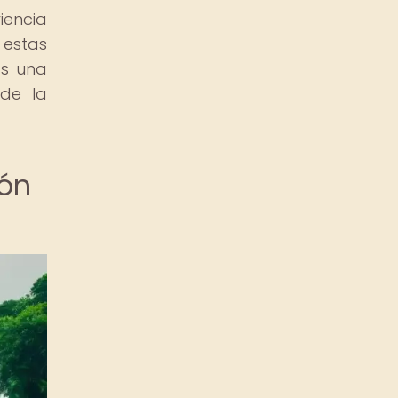
encia
 estas
as una
 de la
ión