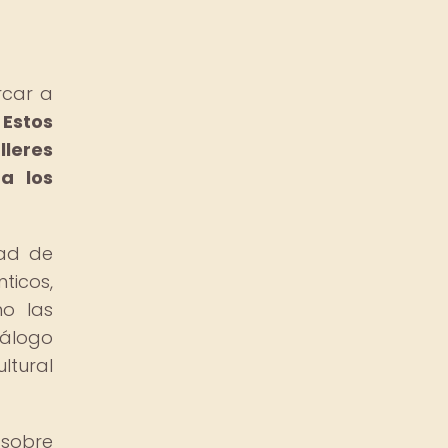
rcar a
.
Estos
lleres
a los
dad de
ticos,
no las
iálogo
ltural
 sobre