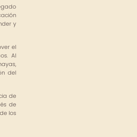
legado
cación
nder y
ver el
os. Al
mayas,
ón del
cia de
vés de
de los