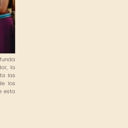
ofunda
or, la
ta las
de los
e esta