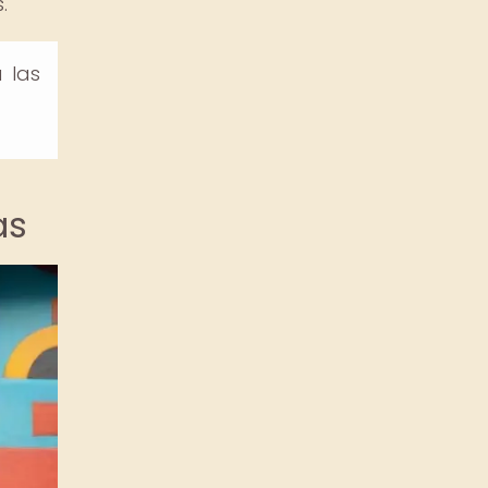
.
 las
as