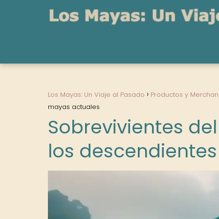
Los Mayas: Un Viaje al Pasado
Productos y Merchan
mayas actuales
Sobrevivientes del
los descendiente