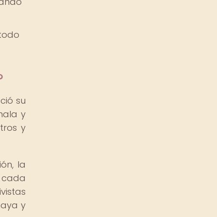
itando
 todo
?
ció su
mala y
tros y
ón, la
o cada
vistas
maya y