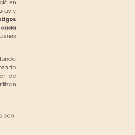
ció en
uras y
tigos
s cada
uienes
funda
anzado
ión de
ilizan
s con