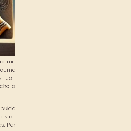
o como
o como
as con
ucho a
mbuido
nes en
os. Por