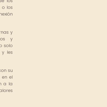
de los
 o los
nexión
rnas y
sos y
o solo
 y les
con su
 en el
n a la
alores