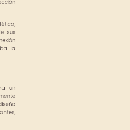
ección
ética,
de sus
nexión
aba la
ra un
amente
diseño
antes,