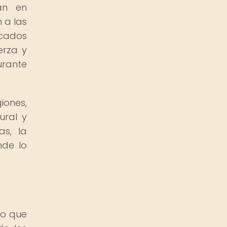
an en
 a las
ocados
erza y
urante
iones,
ural y
as, la
nde lo
no que