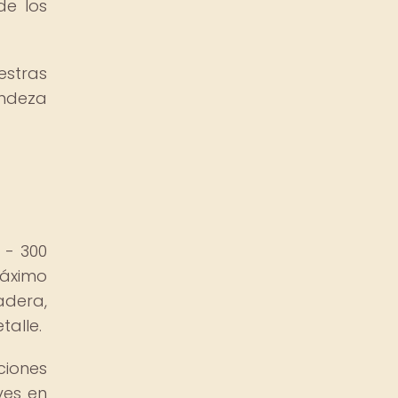
de los
estras
andeza
 - 300
máximo
adera,
talle.
ciones
ves en