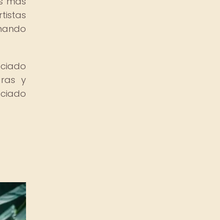
es más
tistas
smando
ociado
aras y
eciado