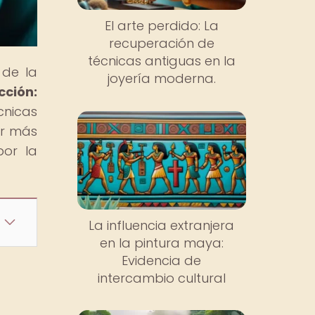
El arte perdido: La
recuperación de
técnicas antiguas en la
 de la
joyería moderna.
cción:
cnicas
ar más
por la
La influencia extranjera
en la pintura maya:
Evidencia de
intercambio cultural