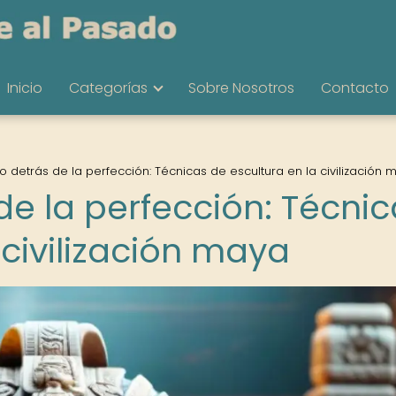
Inicio
Categorías
Sobre Nosotros
Contacto
o detrás de la perfección: Técnicas de escultura en la civilización 
de la perfección: Técni
 civilización maya