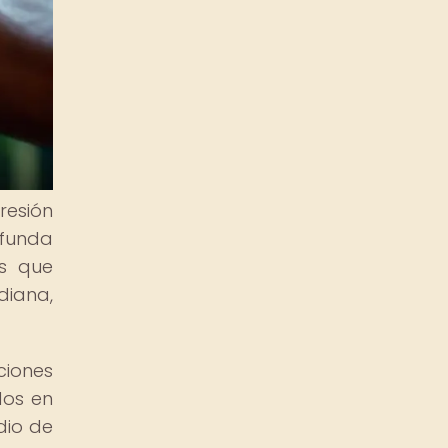
resión
ofunda
es que
diana,
ciones
dos en
dio de