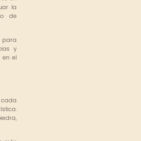
uar la
io de
d para
cias y
 en el
, cada
stica.
iedra,