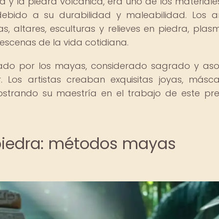
iza y la piedra volcánica, era uno de los material
debido a su durabilidad y maleabilidad. Los ar
, altares, esculturas y relieves en piedra, pla
 escenas de la vida cotidiana.
ciado por los mayas, considerado sagrado y as
r. Los artistas creaban exquisitas joyas, másc
ostrando su maestría en el trabajo de este pr
n piedra: métodos mayas