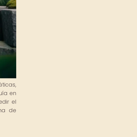
ticas,
uía en
dir el
oma de