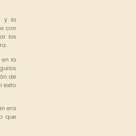
a y la
os con
ar los
ra.
 en la
gurios
ión de
 éxito
én era
lo que