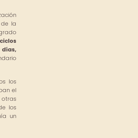
zación
 de la
agrado
iclos
 días,
ndario
os los
ban el
 otras
de los
nía un