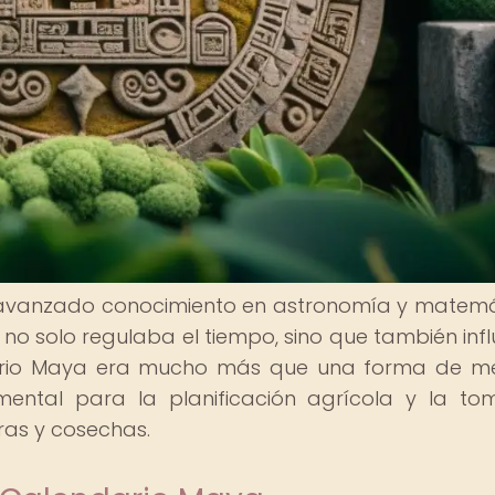
u avanzado conocimiento en astronomía y matemá
 no solo regulaba el tiempo, sino que también infl
ndario Maya era mucho más que una forma de me
ental para la planificación agrícola y la t
ras y cosechas.