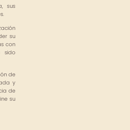
a, sus
s.
zación
der su
as con
a sido
ión de
tada y
cia de
ine su