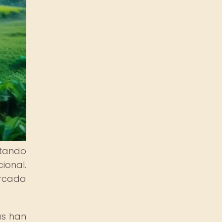
ntando
ional.
arcada
as han