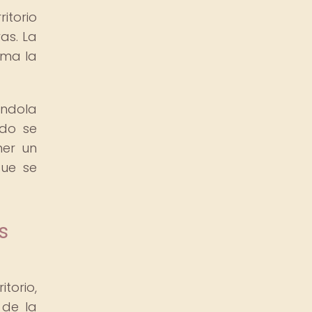
itorio
as. La
rma la
ándola
ndo se
ner un
que se
s
torio,
 de la