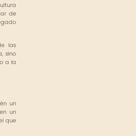
ultura
sar de
legado
de las
, sino
o a la
ién un
 en un
el que