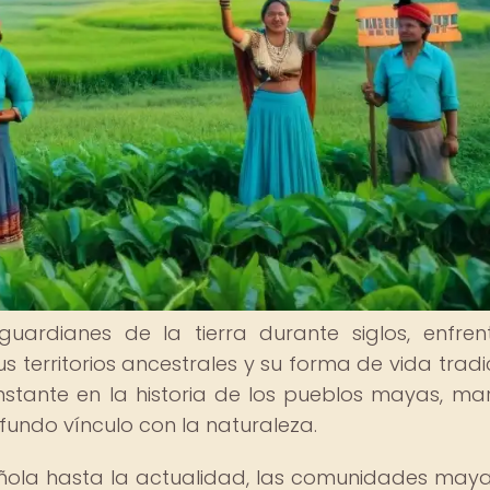
ardianes de la tierra durante siglos, enfre
 territorios ancestrales y su forma de vida tradic
onstante en la historia de los pueblos mayas, m
ofundo vínculo con la naturaleza.
ñola hasta la actualidad, las comunidades may