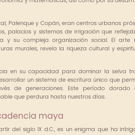
 astronomía y matemáticas, así como por su desarro
al, Palenque y Copán, eran centros urbanos pró
s, palacios y sistemas de irrigación que refleja
a y su compleja organización social. El arte
ras murales, revela la riqueza cultural y espirit
cia en su capacidad para dominar la selva tro
sarrollar un sistema de escritura único que permi
ravés de generaciones. Este período dorado 
uable que perdura hasta nuestros días.
ecadencia maya
rtir del siglo IX d.C., es un enigma que ha intri