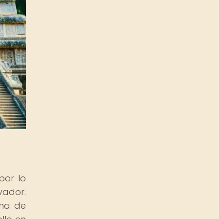
por lo
vador.
ema de