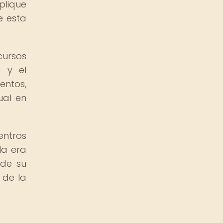
plique
e esta
cursos
a y el
entos,
ual en
entros
la era
 de su
 de la