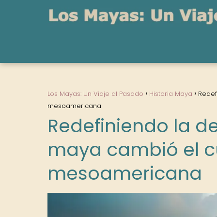
Los Mayas: Un Viaje al Pasado
Historia Maya
Redef
mesoamericana
Redefiniendo la d
maya cambió el cu
mesoamericana