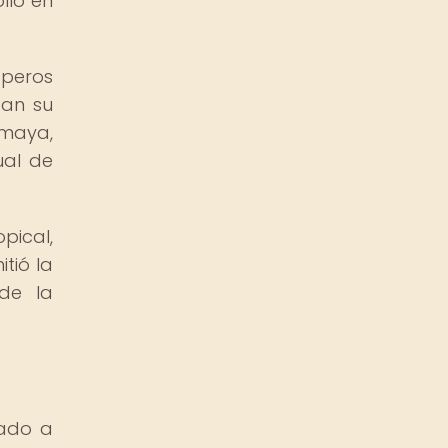
llo en
speros
ban su
 maya,
ual de
pical,
tió la
de la
gado a