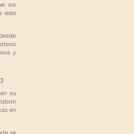
ue los
a vida
 desde
ateria
osos y
a
 en su
izaban
cia en
nde se