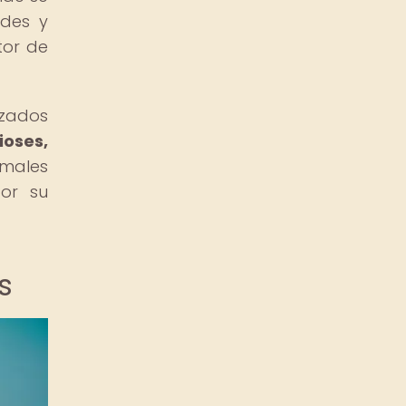
ades y
tor de
izados
ioses,
males
por su
s