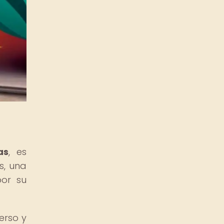
as
, es
s, una
or su
erso y