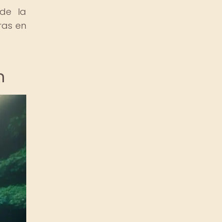
 de la
dras en
n