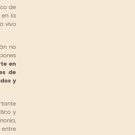
ico de
 en la
o vivo
lán no
ciones
rte en
tes de
ados y
rtante
tico y
monia,
 entre