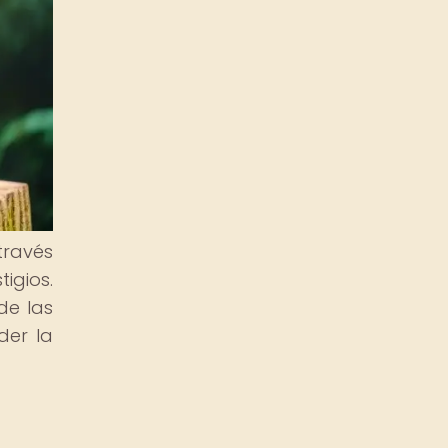
través
igios.
de las
der la