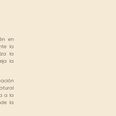
tén en
te la
lza la
eja la
cación
atural
a a la
nde la