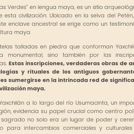
ras Verdes" en lengua maya, es un sitio arqueológ
de esta civilización. Ubicado en la selva del Petén,
te enclave ancestral se erige como un testimoni
ultura maya.
stelas talladas en piedra que conforman Yaxchi
ra monumental, sino también por las inscrip
ras.
Estas inscripciones, verdaderas obras de a
logías y rituales de los antiguos gobernan
tes sumergirse en la intrincada red de signific
vilización maya.
axchilán a lo largo del río Usumacinta, un impo
gión, evidencia su papel crucial como centro polí
io sagrado no solo era un lugar de poder y cere
 para intercambios comerciales y culturales