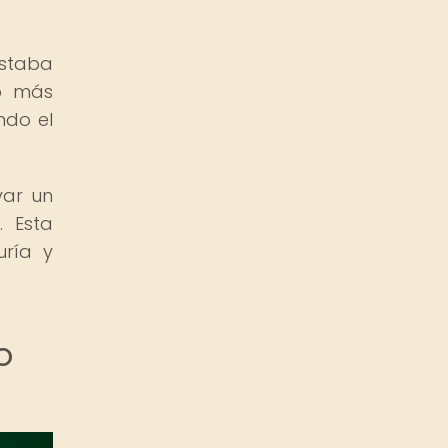
estaba
po más
ndo el
var un
. Esta
uría y
o