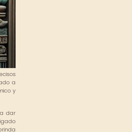
ecisos
tado a
mico y
ía dar
ligado
brinda