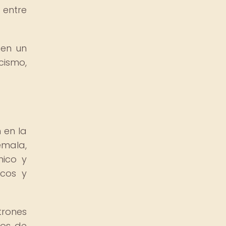
 entre
 en un
cismo,
 en la
emala,
nico y
icos y
trones
los de