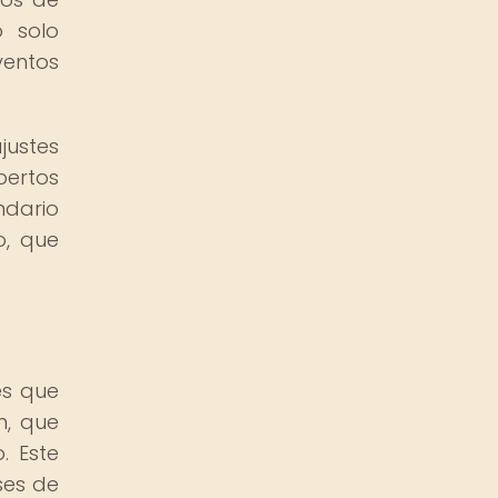
o solo
ventos
justes
pertos
ndario
o, que
es que
n, que
. Este
ses de