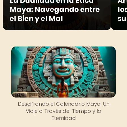
La Dualidad en la Ética
Ar
Maya: Navegando entre
lo
el Bien y el Mal
su
Descifrando el Calendario Maya: Un
Viaje a Través del Tiempo y la
Eternidad