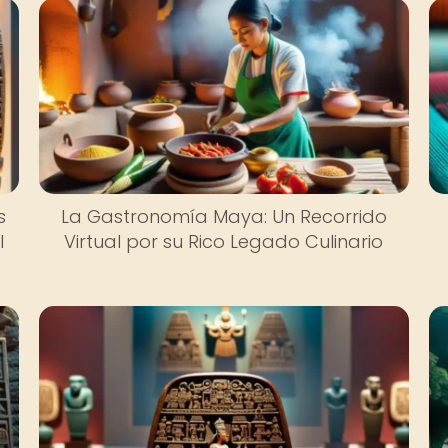
s
La Gastronomía Maya: Un Recorrido
l
Virtual por su Rico Legado Culinario