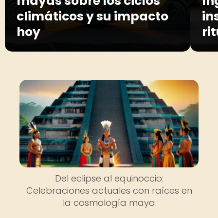
mayas sobre los ciclos
In
climáticos y su impacto
in
hoy
ri
Del eclipse al equinoccio:
Celebraciones actuales con raíces en
la cosmología maya