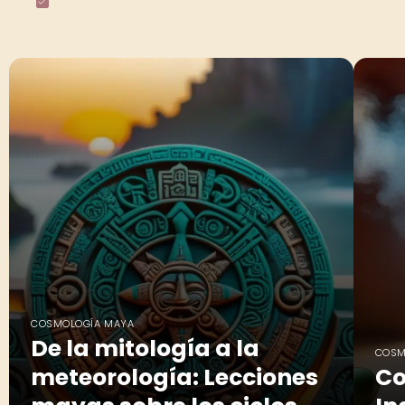
COSMOLOGÍA MAYA
De la mitología a la
COSM
meteorología: Lecciones
Co